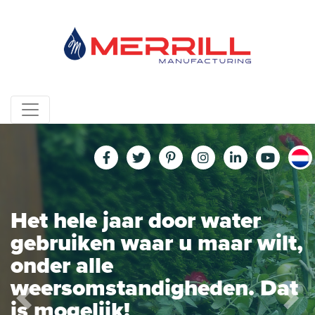
Skip
to
content
Het hele jaar door water
gebruiken waar u maar wilt,
onder alle
weersomstandigheden. Dat
is mogelijk!
Previous
Next